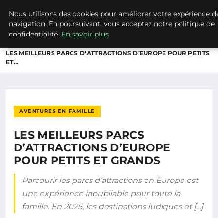
Nous utilisons des cookies pour améliorer votre expérience d
NATURE EN LORRAINE
navigation. En poursuivant, vous acceptez notre politique de
confidentialité.
En savoir plus
ACCUEIL
AVENTURES EN FAMILLE
LES MEILLEURS PARCS D’ATTRACTIONS D’EUROPE POUR PETITS
ET…
AVENTURES EN FAMILLE
LES MEILLEURS PARCS
D’ATTRACTIONS D’EUROPE
POUR PETITS ET GRANDS
Parcourir les parcs d’attractions en Europe est
une expérience inoubliable pour toute la
famille. En 2025, les destinations ludiques et […]