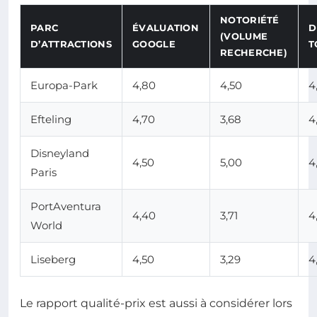
NOTORIÉTÉ
PARC
ÉVALUATION
D
(VOLUME
D’ATTRACTIONS
GOOGLE
T
RECHERCHE)
Europa-Park
4,80
4,50
4
Efteling
4,70
3,68
4
Disneyland
4,50
5,00
4
Paris
PortAventura
4,40
3,71
4
World
Liseberg
4,50
3,29
4
Le rapport qualité-prix est aussi à considérer lors