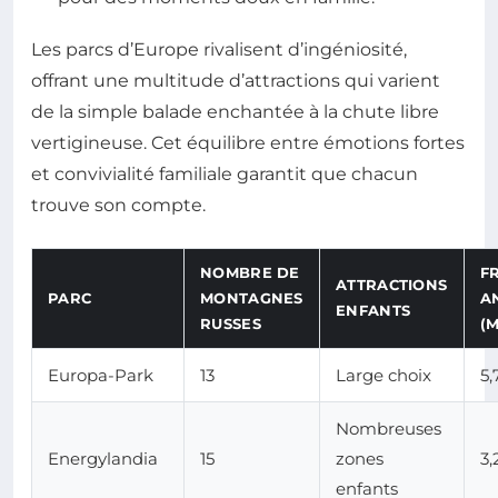
Les parcs d’Europe rivalisent d’ingéniosité,
offrant une multitude d’attractions qui varient
de la simple balade enchantée à la chute libre
vertigineuse. Cet équilibre entre émotions fortes
et convivialité familiale garantit que chacun
trouve son compte.
NOMBRE DE
F
ATTRACTIONS
PARC
MONTAGNES
A
ENFANTS
RUSSES
(M
Europa-Park
13
Large choix
5,
Nombreuses
Energylandia
15
zones
3,
enfants