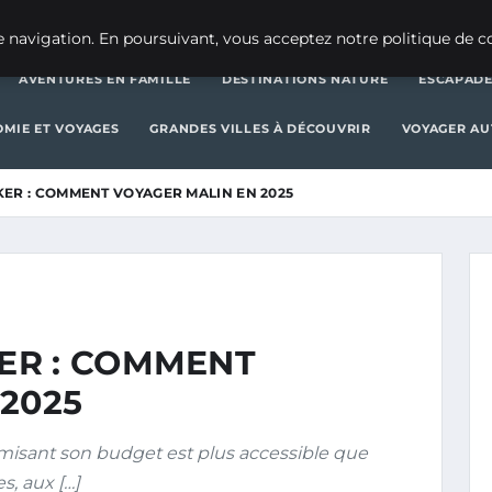
AVENTURES EN FAMILLE
DESTINATIONS 
 navigation. En poursuivant, vous acceptez notre politique de co
AVENTURES EN FAMILLE
DESTINATIONS NATURE
ESCAPADE
MIE ET VOYAGES
GRANDES VILLES À DÉCOUVRIR
VOYAGER A
ER : COMMENT VOYAGER MALIN EN 2025
ER : COMMENT
2025
misant son budget est plus accessible que
s, aux […]