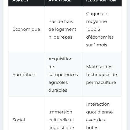
ASPECT
AVANTAGE
ILLUSTRATION
Gagne en
Pas de frais
moyenne
Économique
de logement
1000 $
ni de repas
d’économies
sur 1 mois
Acquisition
de
Maîtrise des
Formation
compétences
techniques de
agricoles
permaculture
durables
Interaction
Immersion
quotidienne
Social
culturelle et
avec des
linguistique
hôtes