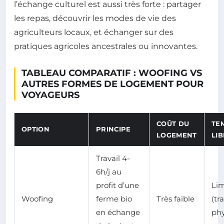
l’échange culturel est aussi très forte : partager
les repas, découvrir les modes de vie des
agriculteurs locaux, et échanger sur des
pratiques agricoles ancestrales ou innovantes.
TABLEAU COMPARATIF : WOOFING VS
AUTRES FORMES DE LOGEMENT POUR
VOYAGEURS
COÛT DU
TE
OPTION
PRINCIPE
LOGEMENT
LI
Travail 4-
6h/j au
profit d’une
Lim
Woofing
ferme bio
Très faible
(tra
en échange
phy