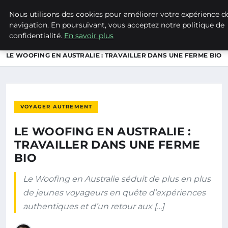
Nous utilisons des cookies pour améliorer votre expérience d
NATURE EN LORRAINE
navigation. En poursuivant, vous acceptez notre politique de
confidentialité.
En savoir plus
ACCUEIL
VOYAGER AUTREMENT
LE WOOFING EN AUSTRALIE : TRAVAILLER DANS UNE FERME BIO
VOYAGER AUTREMENT
LE WOOFING EN AUSTRALIE :
TRAVAILLER DANS UNE FERME
BIO
Le Woofing en Australie séduit de plus en plus
de jeunes voyageurs en quête d’expériences
authentiques et d’un retour aux […]