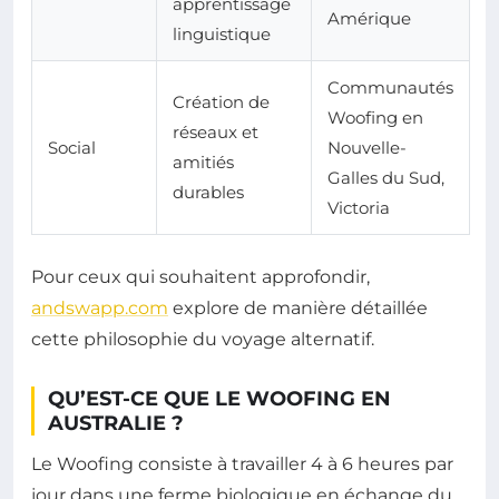
apprentissage
Amérique
linguistique
Communautés
Création de
Woofing en
réseaux et
Social
Nouvelle-
amitiés
Galles du Sud,
durables
Victoria
Pour ceux qui souhaitent approfondir,
andswapp.com
explore de manière détaillée
cette philosophie du voyage alternatif.
QU’EST-CE QUE LE WOOFING EN
AUSTRALIE ?
Le Woofing consiste à travailler 4 à 6 heures par
jour dans une ferme biologique en échange du