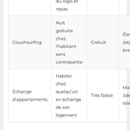
du logis et
repas
Nuit
gratuite
Éle
chez
Couchsurfing
Gratuit
(sé
l’habitant
bre
sans
contrepartie
Habiter
chez
Ma
Échange
quelqu’un
Très faible
(id
d’appartements
en échange
tél
de son
logement