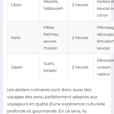
Mezzés,
herbes e
Liban
2 heures
tabbouleh
sauces a
citron
Pâtes
Pétrissag
fraîches,
découpe
Italie
2 heures
sauces
émulsion
maison
sauces
Découpe
Sushi,
Japon
2 heures
cuisson
kaiseki
vapeur
Les ateliers culinaires sont donc aussi des
voyages des sens, parfaitement adaptés aux
voyageurs en quête d’une expérience culturelle
profonde et gourmande. En ce sens, ils