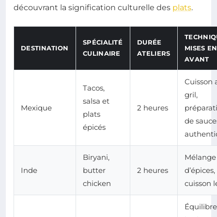
découvrant la signification culturelle des
plats
.
TECHNIQ
SPÉCIALITÉ
DURÉE
DESTINATION
MISES E
CULINAIRE
ATELIERS
AVANT
Cuisson 
Tacos,
gril,
salsa et
Mexique
2 heures
préparat
plats
de sauce
épicés
authenti
Biryani,
Mélange
Inde
butter
2 heures
d’épices,
chicken
cuisson 
Équilibr