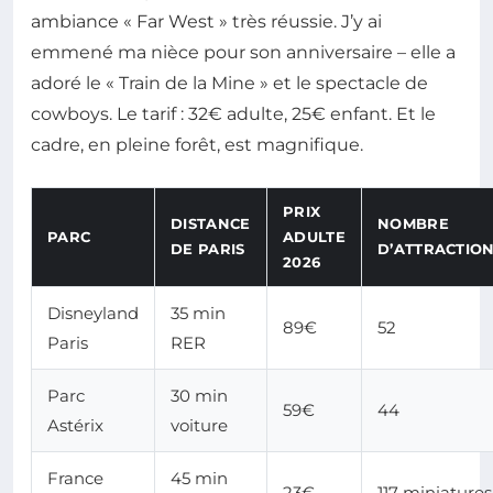
ambiance « Far West » très réussie. J’y ai
emmené ma nièce pour son anniversaire – elle a
adoré le « Train de la Mine » et le spectacle de
cowboys. Le tarif : 32€ adulte, 25€ enfant. Et le
cadre, en pleine forêt, est magnifique.
PRIX
DISTANCE
NOMBRE
PARC
ADULTE
DE PARIS
D’ATTRACTIO
2026
Disneyland
35 min
89€
52
Paris
RER
Parc
30 min
59€
44
Astérix
voiture
France
45 min
23€
117 miniatures