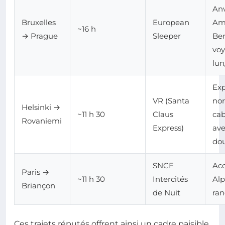
Anv
Bruxelles
European
Am
~16 h
→ Prague
Sleeper
Ber
vo
lun
Exp
VR (Santa
nor
Helsinki →
~11 h 30
Claus
cab
Rovaniemi
Express)
av
do
SNCF
Acc
Paris →
~11 h 30
Intercités
Alp
Briançon
de Nuit
ra
Ces trajets réputés offrent ainsi un cadre paisible