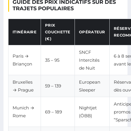
GUIDE DES PRIX INDICATIFS SUR DES
TRAJETS POPULAIRES
PRIX
RÉSERV
ITINÉRAIRE
COUCHETTE
OPÉRATEUR
RECOM
(€)
SNCF
Paris →
6 à 8 s
35 – 95
Intercités
Briançon
avant l
de Nuit
Bruxelles
European
Réserva
59 – 139
→ Prague
Sleeper
dès ouv
Anticipe
Munich →
Nightjet
69 – 189
promos
Rome
(ÖBB)
“Sparsc