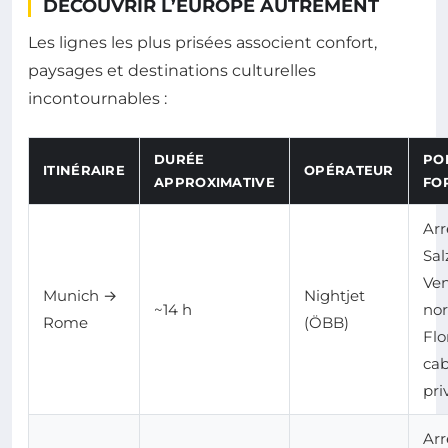
DÉCOUVRIR L’EUROPE AUTREMENT
Les lignes les plus prisées associent confort,
paysages et destinations culturelles
incontournables :
DURÉE
PO
ITINÉRAIRE
OPÉRATEUR
APPROXIMATIVE
FO
Arr
Sal
Ven
Munich →
Nightjet
~14 h
nor
Rome
(ÖBB)
Flo
cab
pri
Arr