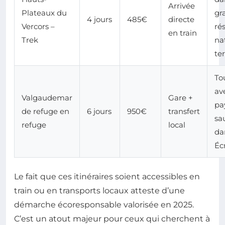
Arrivée
Plateaux du
gr
4 jours
485€
directe
Vercors –
ré
en train
Trek
na
te
Tou
av
Valgaudemar
Gare +
pa
de refuge en
6 jours
950€
transfert
sa
refuge
local
da
Éc
Le fait que ces itinéraires soient accessibles en
train ou en transports locaux atteste d’une
démarche écoresponsable valorisée en 2025.
C’est un atout majeur pour ceux qui cherchent à