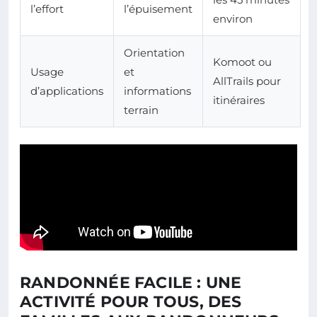
l’effort
l’épuisement
environ
Orientation
Komoot ou
Usage
et
AllTrails pour
d’applications
informations
itinéraires
terrain
RANDONNÉE FACILE : UNE
ACTIVITÉ POUR TOUS, DES