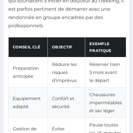
qui souhaitent s’initier en douceur au trekking, il
est parfois pertinent de démarrer avec une
randonnée en groupe encadrée par des
professionnels.
EXEMPLE
CONSEIL CLÉ
OBJECTIF
PRATIQUE
Réduire les
Réserver train
Préparation
risques
3 mois avant
anticipée
d’imprévus
le départ
Chaussures
Equipement
Confort et
imperméables
adapté
sécurité
et sac léger
Pause toutes
Gestion de
Éviter
les 45 minutes