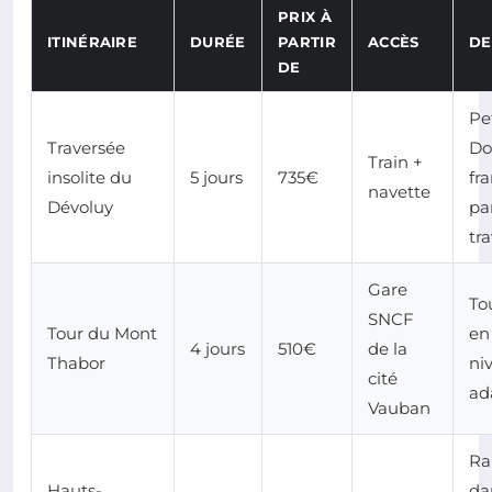
PRIX À
ITINÉRAIRE
DURÉE
PARTIR
ACCÈS
DE
DE
Pe
Traversée
Do
Train +
insolite du
5 jours
735€
fra
navette
Dévoluy
pa
tr
Gare
Tou
SNCF
Tour du Mont
en
4 jours
510€
de la
Thabor
ni
cité
ad
Vauban
Ra
Hauts-
da