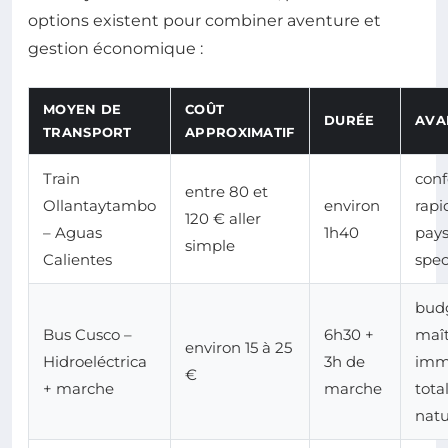
options existent pour combiner aventure et
gestion économique :
MOYEN DE
COÛT
DURÉE
AVA
TRANSPORT
APPROXIMATIF
Train
conf
entre 80 et
Ollantaytambo
environ
rapi
120 € aller
– Aguas
1h40
pay
simple
Calientes
spec
bud
Bus Cusco –
6h30 +
maît
environ 15 à 25
Hidroeléctrica
3h de
imm
€
+ marche
marche
tota
nat