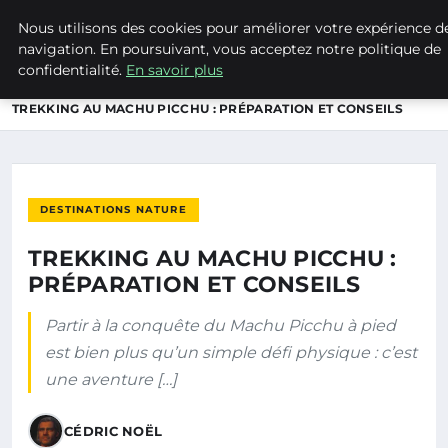
Nous utilisons des cookies pour améliorer votre expérience d
NATURE EN LORRAINE
navigation. En poursuivant, vous acceptez notre politique de
confidentialité.
En savoir plus
ACCUEIL
DESTINATIONS NATURE
TREKKING AU MACHU PICCHU : PRÉPARATION ET CONSEILS
DESTINATIONS NATURE
TREKKING AU MACHU PICCHU :
PRÉPARATION ET CONSEILS
Partir à la conquête du Machu Picchu à pied
est bien plus qu’un simple défi physique : c’est
une aventure […]
CÉDRIC NOËL