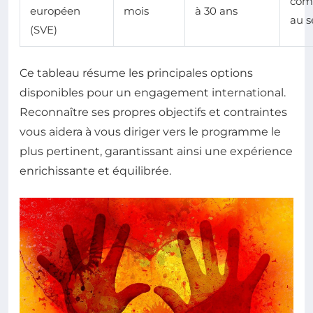
com
européen
mois
à 30 ans
au s
(SVE)
Ce tableau résume les principales options
disponibles pour un engagement international.
Reconnaître ses propres objectifs et contraintes
vous aidera à vous diriger vers le programme le
plus pertinent, garantissant ainsi une expérience
enrichissante et équilibrée.