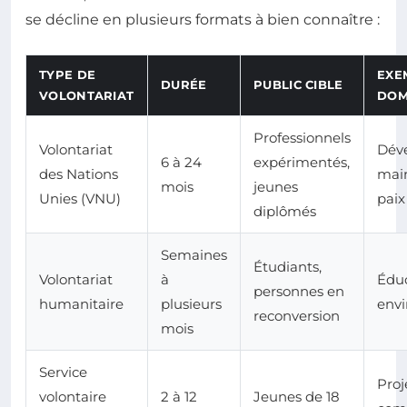
se décline en plusieurs formats à bien connaître :
TYPE DE
EXE
DURÉE
PUBLIC CIBLE
VOLONTARIAT
DOM
Professionnels
Volontariat
Dév
6 à 24
expérimentés,
des Nations
main
mois
jeunes
Unies (VNU)
paix
diplômés
Semaines
Étudiants,
Volontariat
à
Éduc
personnes en
humanitaire
plusieurs
env
reconversion
mois
Service
Proj
volontaire
2 à 12
Jeunes de 18